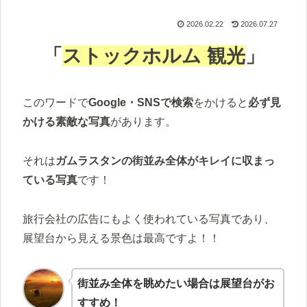
2026.02.22
2026.07.27
「
ストックホルム 観光
」
このワードで
Google・SNSで検索
をかけると
必ず見
かける素敵な写真
があります。
それは
ガムラスタンの街並み全体がキレイに収まっ
ている写真
です！
旅行会社の広告にもよく使われている写真であり、
展望台から見える景色は最高ですよ！！
街並み全体を眺めたい場合は展望台がお
すすめ！