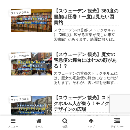
スウェーデンだということはご存知で
しょうか。スウェーデンの首都である
ストックホルムに本店があります！！
【スウェーデン 観光】360度の
ストックホルム
どうせなら、本場を体験してみませ...
書架は圧巻！一度は見たい図
書館
スウェーデンの首都 ストックホルム
に "360度に広がる書架が美しい市立
図書館" があります。綺麗に散りばめ
られた本がライトアップされており、
宝石のように光り輝いています。ま
た、この図書館は北欧モダニズム建築
【スウェーデン 観光】魔女の
ストックホルム
への架け橋となった作品とまで言わ...
宅急便の舞台には4つの顔があ
る！？
スウェーデンの首都ストックホルムに
は、魔女の宅急便の舞台になった街が
あります。それが、古い街を意味する
ガムラスタンです。地図はGoogle
Map都市部付近に浮かんでいる小さな
島で、1時間もあれば島全体を歩いて
【スウェーデン 観光】ストッ
ストックホルム
周ることができます。ガムラスタ...
クホルム人が集う！モノクロ
デザインの広場
ストックホルム人が集まる憩いの広場
が中央駅のすぐ真横にあります。昼に
は縦横無尽に歩く多くの人と不思議な
メニュー
ホーム
検索
トップ
サイドバー