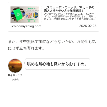
【スウェーデン ワーホリ】SLカードの
購入方法と使い方を徹底解説！
スウェーデンのストックホルムには、 "SLカー
ド" という交通系ICカードが存在します。簡単に
言えば、現地版のSuicaです！！発色の良い緑色
ですから、印象にも残りやすいかもしれませ
ん。笑このSLカードですが、1枚あるだけで、ほ
2026.02.23
ichinomiyablog.com
ぼ全ての公共...
また、年中無休で施錠などもないため、時間帯も気
にせず立ち寄れます。
眺めも居心地も良いからおすすめ。
Hej ストック
ホルム