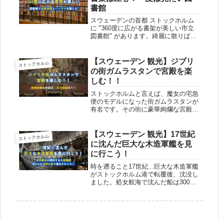
書館
スウェーデンの首都 ストックホルム
に "360度に広がる書架が美しい市立
図書館" があります。綺麗に散りばめ
られた本がライトアップされており、
宝石のように光り輝いています。ま
た、この図書館は北欧モダニズム建築
【スウェーデン 観光】ジブリ
ストックホルム
への架け橋となった作品とまで言わ...
の街ガムラスタンで宮殿を楽
しむ！！
ストックホルムと言えば、魔女の宅急
便のモデルになった街ガムラスタンが
有名です。その街に豪華絢爛な宮殿が
あることはご存知でしょうか。スウェ
ーデンの君主の公邸であり、内装は一
見の価値があります。今回はストック
【スウェーデン 観光】17世紀
ストックホルム
ホルム宮殿を紹介します。Hej スト...
に沈んだ巨大な木造軍艦を見
に行こう！
時を遡ること17世紀...巨大な木造軍艦
がストックホルム港で転覆後、沈没し
ました。処女航海で沈んだ船は300年
以上も海にありましたが、最終的には
引き揚げられて約98%が当時の姿で復
元・展示されています！！博物館に行
けば間近で大迫力の木造軍艦...