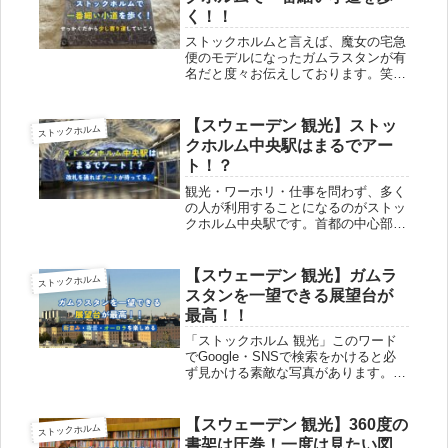
く！！
ストックホルムと言えば、魔女の宅急
便のモデルになったガムラスタンが有
名だと度々お伝えしております。笑そ
の街にはストックホルムで一番細い小
道が観光名所として存在しています。
箒に跨った魔女が通り抜けるような路
【スウェーデン 観光】ストッ
ストックホルム
地ですから、映画のワンシーンみたい
クホルム中央駅はまるでアー
で...
ト！？
観光・ワーホリ・仕事を問わず、多く
の人が利用することになるのがストッ
クホルム中央駅です。首都の中心部に
位置している駅ですから、多くの人が
集まります。その中央駅ですが、交通
としてだけではなく、ちょっとした観
【スウェーデン 観光】ガムラ
ストックホルム
光スポットとしても人気です。その理
スタンを一望できる展望台が
由...
最高！！
「ストックホルム 観光」このワード
でGoogle・SNSで検索をかけると必
ず見かける素敵な写真があります。そ
れはガムラスタンの街並み全体がキレ
イに収まっている写真です！旅行会社
の広告にもよく使われている写真であ
【スウェーデン 観光】360度の
ストックホルム
り、展望台から見える景色は最高...
書架は圧巻！一度は見たい図